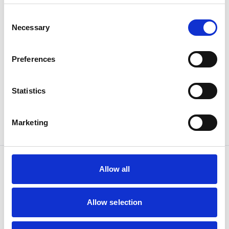
Consent
Necessary
Selection
Preferences
Pneumatikzylinder
Statistics
Mini-Kompaktzylinder
Artikel-Nr:
14N1A06B15
Marketing
Wiederbeschaffungszeit ca. 5 Woche(n)
Allow all
Allow selection