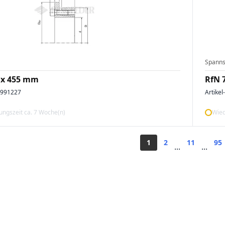
Spanns
 x 455 mm
RfN 
4991227
Artikel
ngszeit ca. 7 Woche(n)
Wied
1
2
11
95
...
...