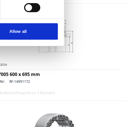
Allow all
ätze
7005 600 x 695 mm
-Nr:
RF-14991172
erbeschaffungszeit ca. 4 Woche(n)