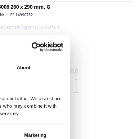
8006 260 x 290 mm, G
-Nr:
RF-14990782
erbeschaffungszeit ca. 2 Woche(n)
About
se our traffic. We also share
ätze
ers who may combine it with
8006 011 x 014 mm, G
 services.
-Nr:
RF-14991018
erbeschaffungszeit ca. 2 Woche(n)
Marketing