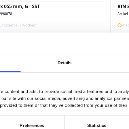
 x 055 mm, G - SST
RfN 
3998078
Artikel
ngszeit ca. 2 Woche(n)
Wied
Details
e content and ads, to provide social media features and to analy
Spanns
 our site with our social media, advertising and analytics partn
 x 013 mm, G - SST
RfN 
 provided to them or that they’ve collected from your use of their
4990980
Artikel
ngszeit ca. 2 Woche(n)
Wied
Preferences
Statistics