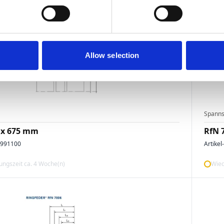
Allow selection
Spanns
 x 675 mm
RfN 
4991100
Artikel
ngszeit ca. 4 Woche(n)
Wied