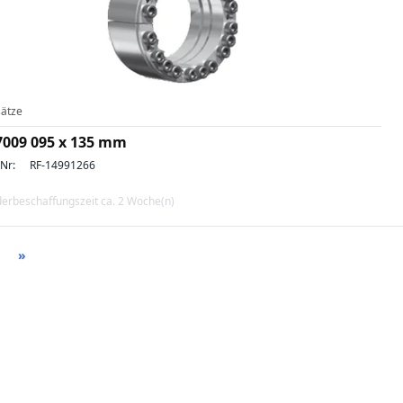
ätze
7009 095 x 135 mm
-Nr:
RF-14991266
erbeschaffungszeit ca. 2 Woche(n)
»