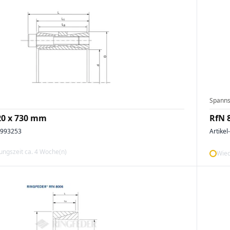
Spanns
20 x 730 mm
RfN 
0993253
Artikel
ngszeit ca. 4 Woche(n)
Wied