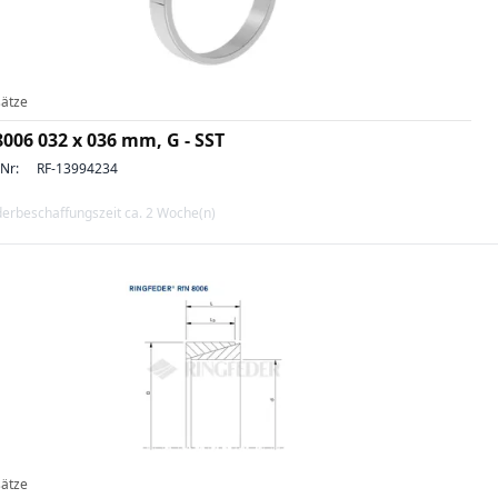
ätze
8006 032 x 036 mm, G - SST
-Nr:
RF-13994234
erbeschaffungszeit ca. 2 Woche(n)
ätze