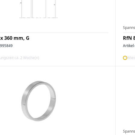
Spanns
 x 360 mm, G
RfN 
2995849
Artikel
ngszeit ca. 2 Woche(n)
Wied
Spanns