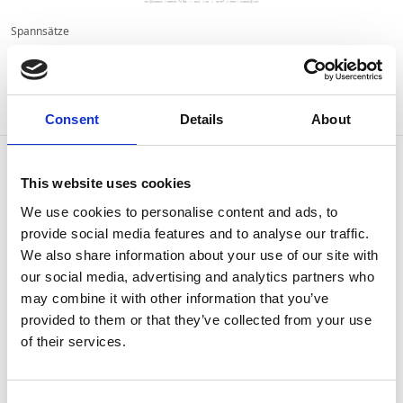
Spannsätze
RfN 8006 260 x 290 mm, G
Artikel-Nr:
RF-14990782
Consent
Details
About
Wiederbeschaffungszeit ca. 2 Woche(n)
This website uses cookies
We use cookies to personalise content and ads, to
provide social media features and to analyse our traffic.
We also share information about your use of our site with
our social media, advertising and analytics partners who
may combine it with other information that you’ve
Spannsätze
provided to them or that they’ve collected from your use
of their services.
RfN 8006 010 x 013 mm, G - SST
Artikel-Nr:
RF-14990980