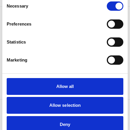
Consent
Wiederbeschaffungszeit ca. 2 Woche(n)
Necessary
Selection
Preferences
Statistics
Marketing
Spannsätze
RfN 8006 011 x 014 mm, G
Artikel-Nr:
RF-14991018
Allow all
Wiederbeschaffungszeit ca. 2 Woche(n)
Allow selection
Deny