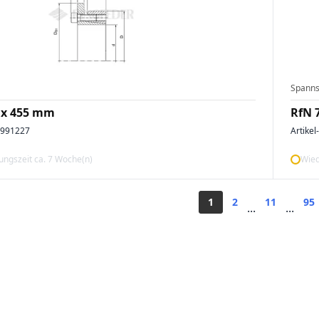
Spanns
 x 455 mm
RfN 
4991227
Artikel
ngszeit ca. 7 Woche(n)
Wied
1
2
11
95
...
...