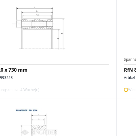
Spanns
20 x 730 mm
RfN 
0993253
Artikel
ngszeit ca. 4 Woche(n)
Wied