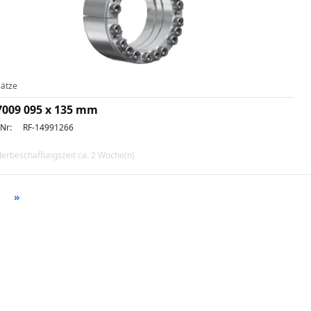
ätze
7009 095 x 135 mm
-Nr:
RF-14991266
erbeschaffungszeit ca. 2 Woche(n)
»