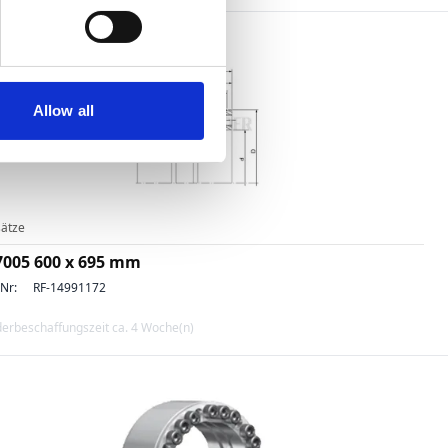
Allow all
ätze
7005 600 x 695 mm
-Nr:
RF-14991172
erbeschaffungszeit ca. 4 Woche(n)