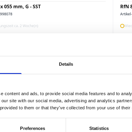
 x 055 mm, G - SST
RfN 
3998078
Artikel
ngszeit ca. 2 Woche(n)
Wied
Details
e content and ads, to provide social media features and to analy
Spanns
 our site with our social media, advertising and analytics partn
 x 013 mm, G - SST
RfN 
 provided to them or that they’ve collected from your use of their
4990980
Artikel
ngszeit ca. 2 Woche(n)
Wied
Preferences
Statistics