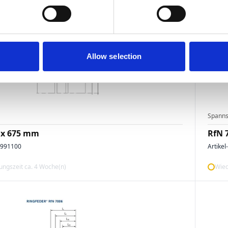
Allow selection
Spanns
 x 675 mm
RfN 
4991100
Artikel
ngszeit ca. 4 Woche(n)
Wied