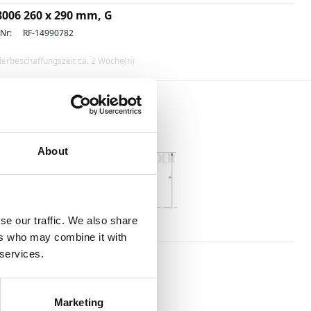
8006 260 x 290 mm, G
-Nr:
RF-14990782
erbeschaffungszeit ca. 2 Woche(n)
About
se our traffic. We also share
ätze
ers who may combine it with
8006 011 x 014 mm, G
 services.
-Nr:
RF-14991018
erbeschaffungszeit ca. 2 Woche(n)
Marketing