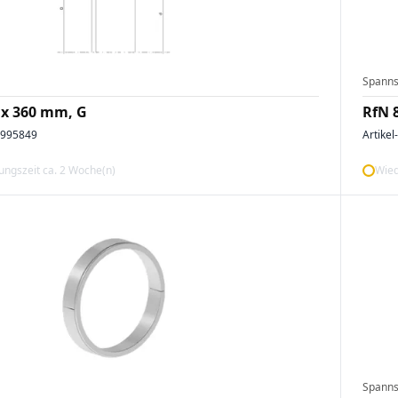
Spanns
 x 360 mm, G
RfN 
2995849
Artikel
ngszeit ca. 2 Woche(n)
Wied
Spanns