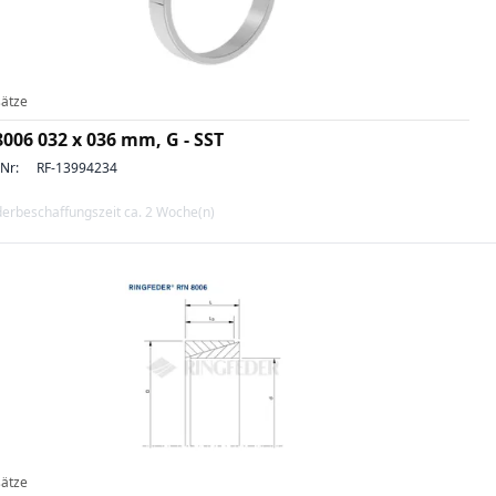
ätze
8006 032 x 036 mm, G - SST
-Nr:
RF-13994234
erbeschaffungszeit ca. 2 Woche(n)
ätze