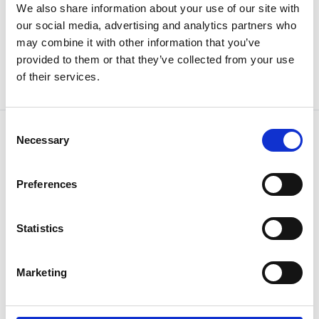
We also share information about your use of our site with
our social media, advertising and analytics partners who
Schrumpfscheiben
may combine it with other information that you’ve
RfN 4091 100 x 170 mm
provided to them or that they’ve collected from your use
Artikel-Nr:
RF-14994744
of their services.
Wiederbeschaffungszeit ca. 2 Woche(n)
Consent
Necessary
Selection
Preferences
Statistics
Schrumpfscheiben
Marketing
RfN 4091 080 x 145 mm
Artikel-Nr:
RF-14995583