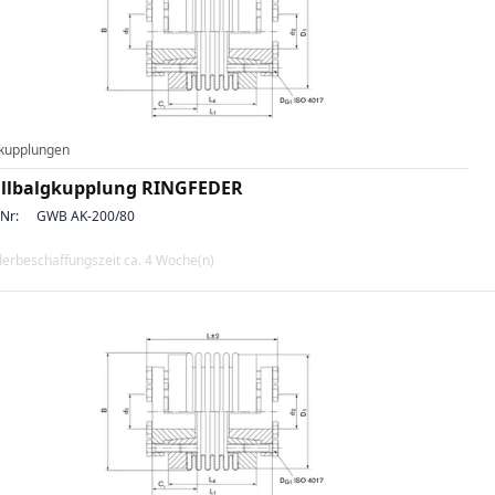
kupplungen
llbalgkupplung RINGFEDER
-Nr:
GWB AK-200/80
erbeschaffungszeit ca. 4 Woche(n)