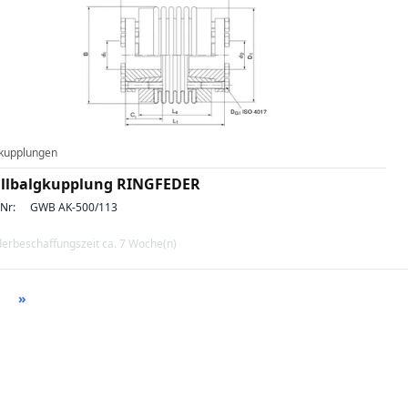
kupplungen
llbalgkupplung RINGFEDER
-Nr:
GWB AK-500/113
erbeschaffungszeit ca. 7 Woche(n)
»