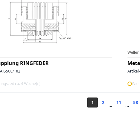
Wellen
upplung RINGFEDER
Meta
AK-500/102
Artikel
ngszeit ca. 4 Woche(n)
Wied
1
2
11
58
...
...