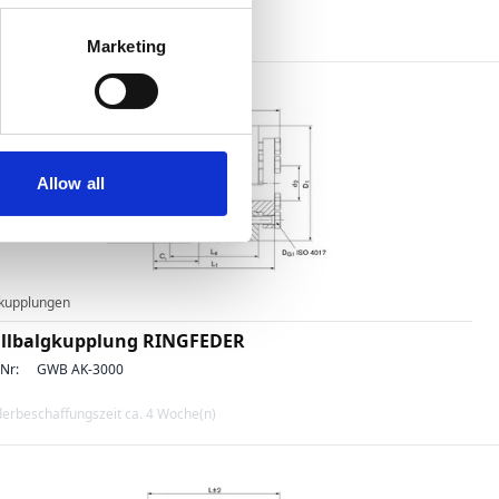
erbeschaffungszeit ca. 7 Woche(n)
Marketing
Allow all
kupplungen
llbalgkupplung RINGFEDER
-Nr:
GWB AK-3000
erbeschaffungszeit ca. 4 Woche(n)