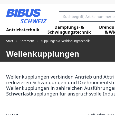
Zum Hauptinhalt springen
SCHWEIZ
Dämpfungs- &
Drehdu
Antriebstechnik
Schwingungstechnik
& Wi
Start
Sortiment
Kupplungen & Verbindungstechnik
Wellenkupplungen
Wellenkupplungen verbinden Antrieb und Abtrieb
reduzieren Schwingungen und Drehmomentstösse
Wellenkupplungen in zahlreichen Ausführungen
Schwerlastkupplungen für anspruchsvolle Ind
FILTER
Gefunden:
692