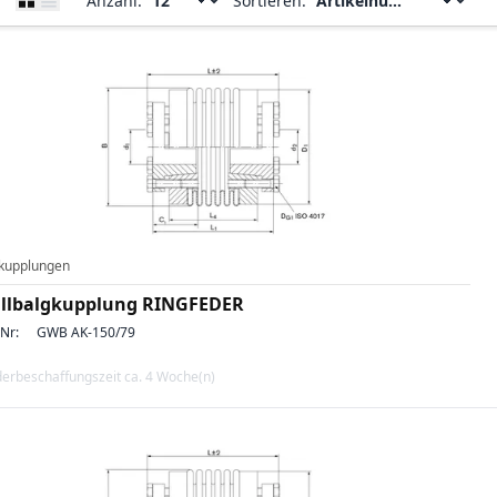
Anzahl:
Sortieren:
kupplungen
llbalgkupplung RINGFEDER
-Nr:
GWB AK-150/79
erbeschaffungszeit ca. 4 Woche(n)