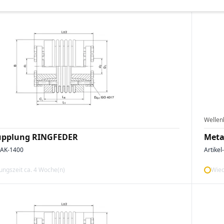
Wellen
upplung RINGFEDER
Meta
AK-1400
Artikel
ngszeit ca. 4 Woche(n)
Wied