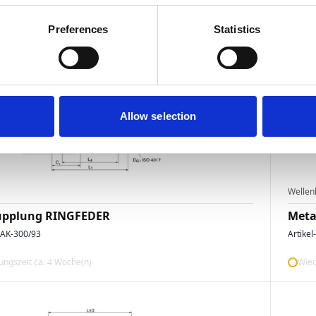
ngszeit ca. 7 Woche(n)
Wied
Preferences
Statistics
Allow selection
Wellen
upplung RINGFEDER
Meta
AK-300/93
Artikel
ngszeit ca. 4 Woche(n)
Wied