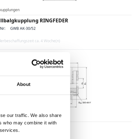
kupplungen
llbalgkupplung RINGFEDER
-Nr:
GWB AK-30/52
erbeschaffungszeit ca. 4 Woche(n)
About
se our traffic. We also share
kupplungen
ers who may combine it with
llbalgkupplung RINGFEDER
 services.
-Nr:
GWB AK-300/104