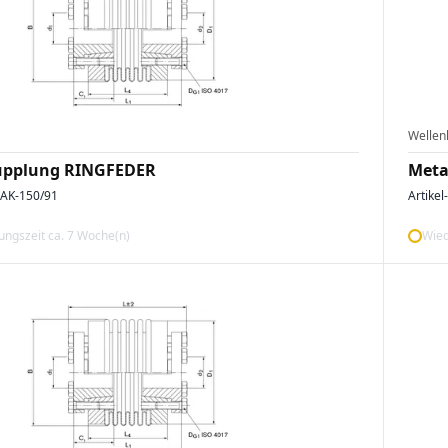
Wellen
upplung RINGFEDER
Meta
AK-150/91
Artikel
ngszeit ca. 7 Woche(n)
Wied