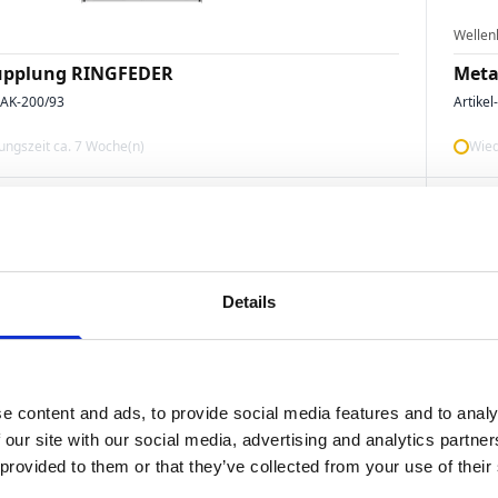
Wellen
upplung RINGFEDER
Meta
AK-200/93
Artikel
ngszeit ca. 7 Woche(n)
Wied
Details
e content and ads, to provide social media features and to analy
Wellen
 our site with our social media, advertising and analytics partn
upplung RINGFEDER
Meta
 provided to them or that they’ve collected from your use of their
AK-30/60
Artikel