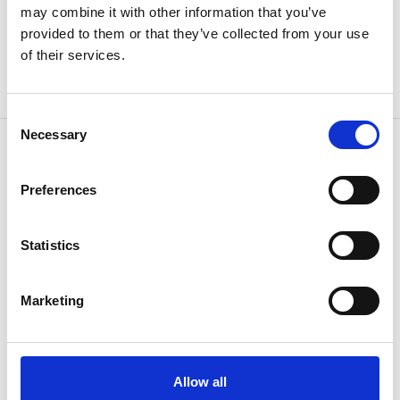
may combine it with other information that you’ve
Wellenkupplungen
provided to them or that they’ve collected from your use
Metallbalgkupplung RINGFEDER
of their services.
Artikel-Nr:
GWB AK-30/60
Wiederbeschaffungszeit ca. 7 Woche(n)
Consent
Necessary
Selection
Preferences
Statistics
Marketing
Wellenkupplungen
Metallbalgkupplung RINGFEDER
Artikel-Nr:
GWB AK-300/104
Allow all
Wiederbeschaffungszeit ca. 7 Woche(n)