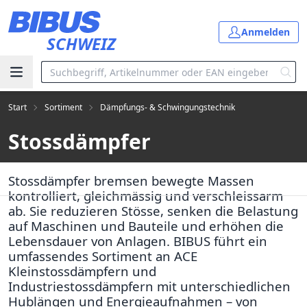
Zum Hauptinhalt springen
Anmelden
SCHWEIZ
Start
Sortiment
Dämpfungs- & Schwingungstechnik
Stossdämpfer
Stossdämpfer bremsen bewegte Massen
kontrolliert, gleichmässig und verschleissarm
ab. Sie reduzieren Stösse, senken die Belastung
auf Maschinen und Bauteile und erhöhen die
Lebensdauer von Anlagen. BIBUS führt ein
umfassendes Sortiment an ACE
Kleinstossdämpfern und
Industriestossdämpfern mit unterschiedlichen
Hublängen und Energieaufnahmen – von