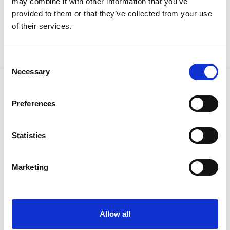
may combine it with other information that you’ve
Stossdämpfer
provided to them or that they’ve collected from your use
MA-35EUM ACE-Stossdämpfer
of their services.
Artikel-Nr:
123-0004
Wiederbeschaffungszeit ca. 2 Woche(n)
Consent
Necessary
Selection
Preferences
Statistics
Marketing
Stossdämpfer
ACE Kleinstossdämpfer
Artikel-Nr:
123-0005
Allow all
Nicht verfügbar