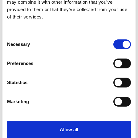
may combine it with other information that you’ve
Stossdämpfer
provided to them or that they’ve collected from your use
MA-35EUM ACE-Stossdämpfer
of their services.
Artikel-Nr:
123-0004
Wiederbeschaffungszeit ca. 2 Woche(n)
Consent
Necessary
Selection
Preferences
Statistics
Marketing
Stossdämpfer
ACE Kleinstossdämpfer
Artikel-Nr:
123-0005
Allow all
Nicht verfügbar