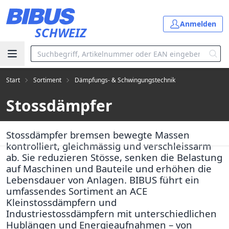
Zum Hauptinhalt springen
Anmelden
SCHWEIZ
Start
Sortiment
Dämpfungs- & Schwingungstechnik
Stossdämpfer
Stossdämpfer bremsen bewegte Massen
kontrolliert, gleichmässig und verschleissarm
ab. Sie reduzieren Stösse, senken die Belastung
auf Maschinen und Bauteile und erhöhen die
Lebensdauer von Anlagen. BIBUS führt ein
umfassendes Sortiment an ACE
Kleinstossdämpfern und
Industriestossdämpfern mit unterschiedlichen
Hublängen und Energieaufnahmen – von