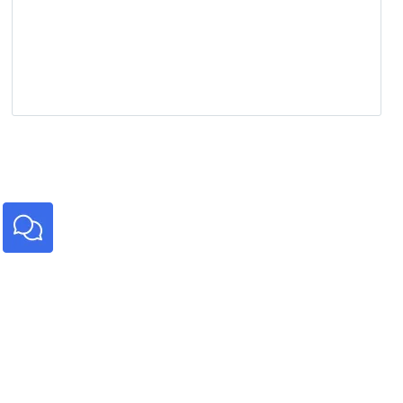
Service
Wir stehen für reibungslose Dienstleistungen -
von der Information über die Beratung
bis zum Reparaturservice.