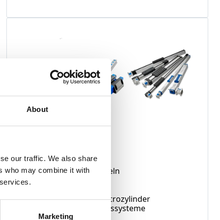
About
Lineartechnik
se our traffic. We also share
Gewindetriebe & Spindeln
ers who may combine it with
Hubliftsäulen
 services.
Linearantriebssysteme
Linearaktuatoren / Elektrozylinder
Profilschienen-Führungssysteme
Spindelhubgetriebe
Marketing