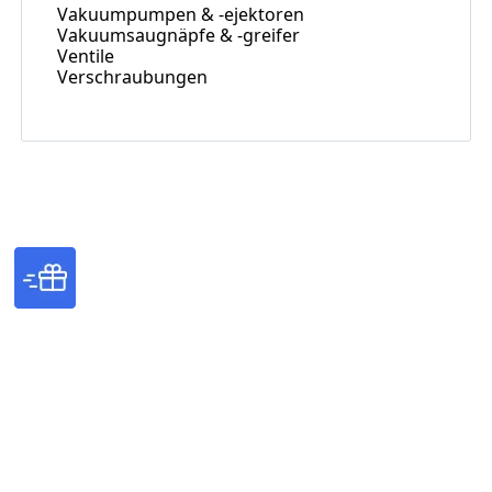
Vakuumpumpen & -ejektoren
Vakuumsaugnäpfe & -greifer
Ventile
Verschraubungen
Logistik
Die termingerechte Beschaffung und
Lieferung von Komponenten und Baugruppen
machen uns zu Ihrem zuverlässigen Partner.